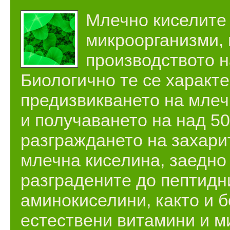
Млечно киселите 
микроорганизми, 
производството н
Биологично те се характе
предизвикването на мле
и получаването на над 5
разграждането на захари
млечна киселина, заедно
разградените до пептидн
аминокиселини, както и 
естествени витамини и ми