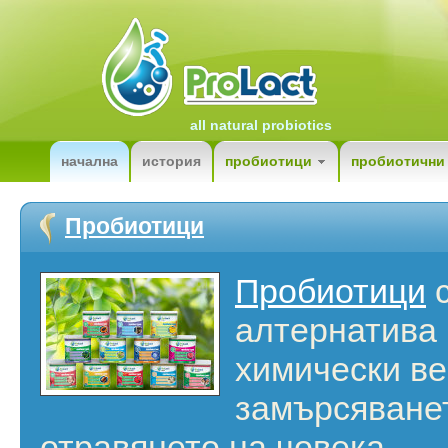
all natural probiotics
начална
история
пробиотици
пробиотични
Пробиотици
Пробиотици
с
алтернатива 
химически ве
замърсяванет
отравянето на човека.