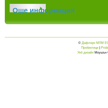
Още информация
©
Дафлорн МЛМ Е
Пробиотици
|
Probi
Уеб дизайн
Моушън 